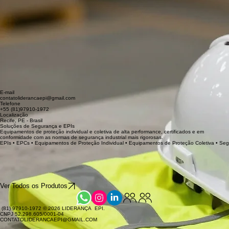
E-mail
contatoliderancaepi@gmail.com
Telefone
+55 (81)97910-1972
Localização
Recife, PE - Brasil
Soluções de Segurança e EPIs
Equipamentos de proteção individual e coletiva de alta performance, certificados e em
conformidade com as normas de segurança industrial mais rigorosas.
EPIs • EPCs • Equipamentos de Proteção Individual • Equipamentos de Proteção Coletiva • Seg
Ver Todos os Produtos
(81) 97910-1972 © 2026 LIDERANÇA EPI.
CNPJ 52.298.605/0001-04
CONTATOLIDERANCAEPI@GMAIL.COM