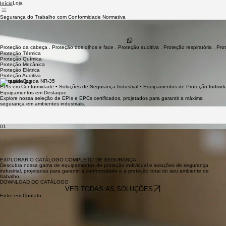
Loja
Início
Segurança do Trabalho com Conformidade Normativa
Especialistas em equipamentos de proteção individual (EPIs) e soluções de segurança
industrial. Garantimos um ambiente de trabalho mais seguro e em plena conformidade com as
normas de segurança vigentes.
Fale conosco.
Proteção da cabeça . Proteção dos olhos e face . Proteção auditiva . Proteção respiratória . P
Proteção Térmica
Proteção Química
Proteção Mecânica
Proteção Elétrica
Proteção Auditiva
Proteção Queda NR-35
EPIs em Conformidade • Soluções de Segurança Industrial • Equipamentos de Proteção Indivi
Equipamentos em Destaque
Explore nossa seleção de EPIs e EPCs certificados, projetados para garantir a máxima
segurança em ambientes industriais.
01
Compromisso com a Segurança e a Conformidade
Na LIDERANÇA EPI, transformamos a proteção em uma prioridade absoluta. Nossa missão é
fornecer equipamentos de proteção individual e coletiva que não apenas atendem às normas
mais rigorosas, mas também garantem o bem-estar e a produtividade de cada colaborador em
ambientes industriais complexos.
EXPLORAR O CATÁLOGO COMPLETO DE SEGURANÇA
Descubra nossa gama de equipamentos de proteção individual e soluções de segurança
industrial, projetadas para garantir a conformidade e a proteção total do seu ambiente de
trabalho.
DOWNLOAD DO CATÁLOGO
VER TODAS AS SOLUÇÕES
Entre em Contato